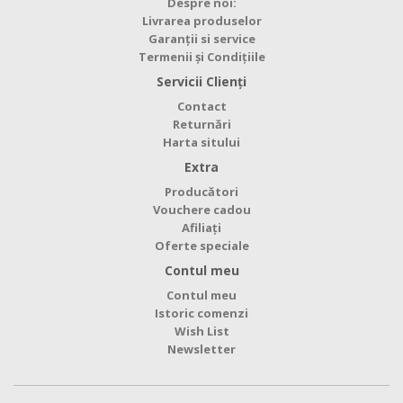
Despre noi:
Livrarea produselor
Garanții si service
Termenii și Condițiile
Servicii Clienţi
Contact
Returnări
Harta sitului
Extra
Producători
Vouchere cadou
Afiliaţi
Oferte speciale
Contul meu
Contul meu
Istoric comenzi
Wish List
Newsletter