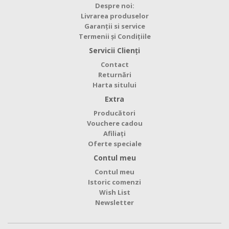
Despre noi:
Livrarea produselor
Garanții si service
Termenii și Condițiile
Servicii Clienţi
Contact
Returnări
Harta sitului
Extra
Producători
Vouchere cadou
Afiliaţi
Oferte speciale
Contul meu
Contul meu
Istoric comenzi
Wish List
Newsletter