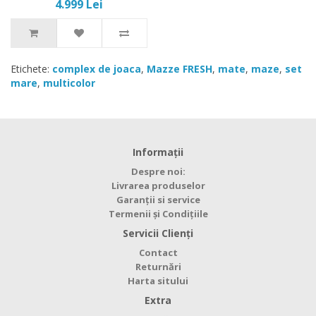
4.999 Lei
Etichete:
complex de joaca
,
Mazze FRESH
,
mate
,
maze
,
set
mare
,
multicolor
Informaţii
Despre noi:
Livrarea produselor
Garanții si service
Termenii și Condițiile
Servicii Clienţi
Contact
Returnări
Harta sitului
Extra