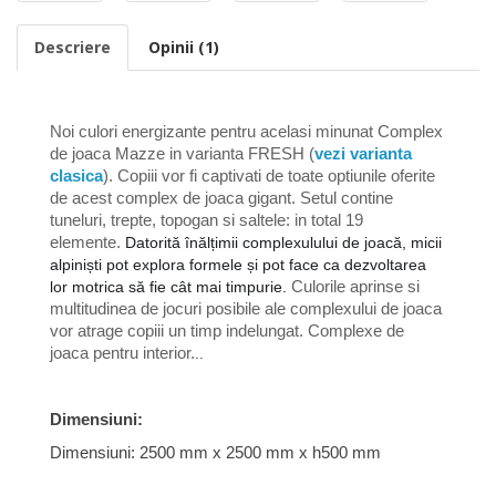
Descriere
Opinii (1)
Noi culori energizante pentru acelasi minunat
Complex
de joaca Mazze in varianta FRESH (
vezi varianta
clasica
)
. Copiii vor fi captivati de toate optiunile oferite
de acest complex de joaca gigant. Setul contine
tuneluri, trepte, topogan si saltele: in total 19
elemente.
Datorită înălțimii complexulului de joacă, micii
alpiniști pot explora formele și pot face ca dezvoltarea
Culorile aprinse si
lor motrica să fie cât mai timpurie.
multitudinea de jocuri posibile ale complexului de joaca
vor atrage copiii un timp indelungat. Complexe de
joaca pentru interior.
..
Dimensiuni:
Dimensiuni: 2500 mm x 2500 mm x h500 mm