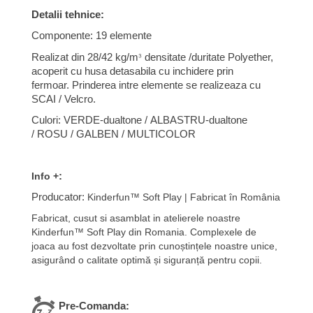
Detalii tehnice:
Componente: 19 elemente
³
Realizat din 28/42 kg/m
densitate /duritate Polyether,
acoperit cu husa detasabila cu inchidere prin
fermoar.
Prinderea intre elemente se realizeaza cu
SCAI / Velcro.
Culori:
VERDE-dualtone /
ALBASTRU-
dualtone
/
ROSU / GALBEN / MULTICOLOR
:
Info +
Producator:
Kinderfun™ Soft Play | Fabricat în România
Fabricat, cusut si asamblat in atelierele noastre
Kinderfun
™
Soft Play din Romania.
Complexele de
joaca
au fost dezvoltate prin cunoștințele noastre unice,
asigurând o calitate optimă și siguranță pentru copii.
Pre-Comanda: