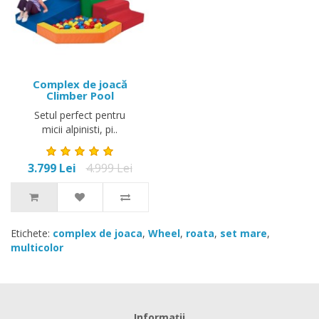
Complex de joacă
Climber Pool
Setul perfect pentru
micii alpinisti, pi..
3.799 Lei
4.999 Lei
Etichete:
complex de joaca
,
Wheel
,
roata
,
set mare
,
multicolor
Informaţii