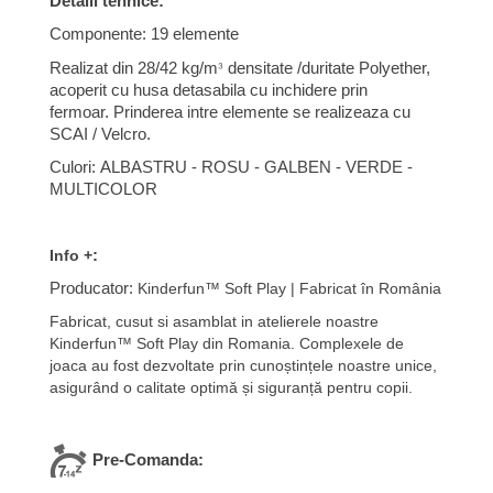
Detalii tehnice:
Componente: 19 elemente
³
Realizat din 28/42 kg/m
densitate /duritate Polyether,
acoperit cu husa detasabila cu inchidere prin
fermoar.
Prinderea intre elemente se realizeaza cu
SCAI / Velcro.
Culori:
ALBASTRU - ROSU - GALBEN - VERDE -
MULTICOLOR
:
Info +
Producator:
Kinderfun™ Soft Play | Fabricat în România
Fabricat, cusut si asamblat in atelierele noastre
Kinderfun
™
Soft Play din Romania.
Complexele de
joaca
au fost dezvoltate prin cunoștințele noastre unice,
asigurând o calitate optimă și siguranță pentru copii.
Pre-Comanda: