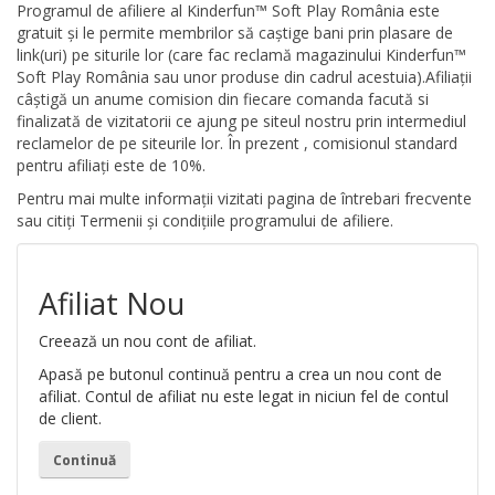
Programul de afiliere al Kinderfun™ Soft Play România este
gratuit și le permite membrilor să caștige bani prin plasare de
link(uri) pe siturile lor (care fac reclamă magazinului Kinderfun™
Soft Play România sau unor produse din cadrul acestuia).Afiliații
câștigă un anume comision din fiecare comanda facută si
finalizată de vizitatorii ce ajung pe siteul nostru prin intermediul
reclamelor de pe siteurile lor. În prezent , comisionul standard
pentru afiliați este de 10%.
Pentru mai multe informații vizitati pagina de întrebari frecvente
sau citiți Termenii și condițiile programului de afiliere.
Afiliat Nou
Creează un nou cont de afiliat.
Apasă pe butonul continuă pentru a crea un nou cont de
afiliat. Contul de afiliat nu este legat in niciun fel de contul
de client.
Continuă