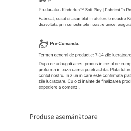
:
Info +
Producator:
Kinderfun™ Soft Play | Fabricat în 
Fabricat, cusut si asamblat in atelierele noastre K
dezvoltata
prin cunoștințele noastre unice, asigurâ
Pre-Comanda:
Termen general de productie: 7-14 zile lucratoar
Dupa ce adaugati acest produs in cosul de cumpar
proforma in baza careia puteti achita. Plata tutur
contul nostru. In ziua in care este confirmata pla
zile lucratoare. Cu o zi inainte de finalizarea pro
expediere a comenzii.
Produse asemănătoare