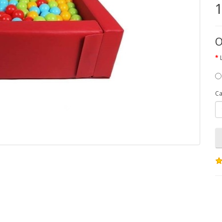
1
O
Ca