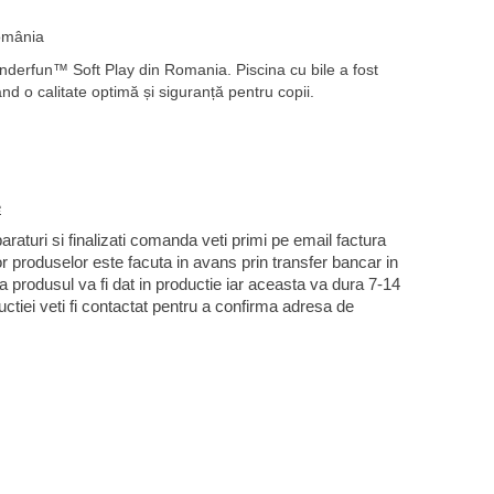
România
inderfun
™
Soft Play din Romania.
Piscina cu bile a fost
nd o calitate optimă și siguranță pentru copii.
e
aturi si finalizati comanda veti primi pe email factura
or produselor este facuta in avans prin transfer bancar in
ta produsul va fi dat in productie iar aceasta va dura 7-14
ductiei veti fi contactat pentru a confirma adresa de