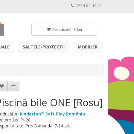
0754.62.44.41
0 produs(e) - 0 Lei
UALE
SALTELE-PROTECTII
MOBILIER
Piscină bile ONE [Rosu]
roducător:
Kinderfun™ Soft Play România
d produs: PI-20
sponibilitate: Pre-Comanda: 7-14 zile