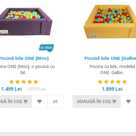
Piscină bile ONE [Mov]
Piscină bile ONE [Galbe
cina ONE [Mov], o piscină cu
Piscina cu bile, modelul
bil..
ONE. Galbe..
1.499 Lei
1.899 Lei
1.899 Lei
GĂ ÎN COŞ
ADAUGĂ ÎN COŞ