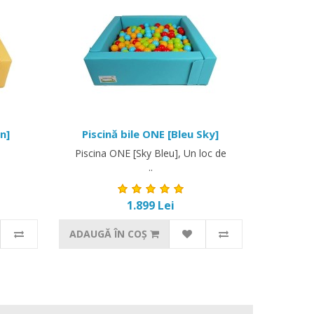
n]
Piscină bile ONE [Bleu Sky]
Piscina ONE [Sky Bleu], Un loc de
..
1.899 Lei
ADAUGĂ ÎN COŞ