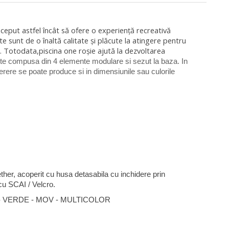
nceput astfel încât să ofere o experiență recreativă
ate sunt de o înaltă calitate și plăcute la atingere pentru
i. Totodata,piscina one roșie ajută la dezvoltarea
ste compusa din 4 elemente modulare si sezut la baza
.
In
cerere se poate produce si in dimensiunile sau culorile
ether, acoperit cu husa detasabila cu inchidere prin
cu SCAI / Velcro.
- VERDE - MOV - MULTICOLOR