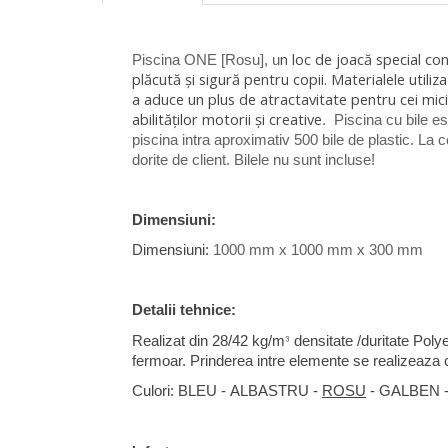
n loc de joacă special co
Piscina ONE [Rosu], u
plăcută și sigură pentru copii. Materialele utiliz
a aduce un plus de atractavitate pentru cei mic
abilităților motorii și creative
.
Piscina cu bile e
piscina intra aproximativ 500 bile de plastic. La 
dorite de client. Bilele nu sunt incluse!
Dimensiuni:
Dimensiuni:
1000 mm x 1000 mm x 300 mm
Detalii tehnice:
³
Realizat din 28/42 kg/m
densitate /duritate Poly
fermoar.
Prinderea intre elemente se realizeaza 
Culori:
BLEU -
ALBASTRU -
ROSU
- GALBEN 