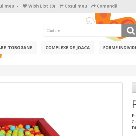
ul meu
Wish List (0)
Coşul meu
Comandă
ARE-TOBOGANE
COMPLEXE DE JOACA
FORME INDIVID
P
Co
Di