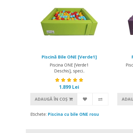
Piscină Bile ONE [Verde1]
Piscina ONE [Verde1
Pis
Deschis], speci..
1.899 Lei
ADAUGĂ ÎN COŞ
ADAU
Etichete:
Piscina cu bile ONE rosu